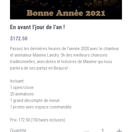
En avant l'jour de l'an !
$172.50
Passez les dernières heures de l'année 2020 avec le chanteur
et animateur Maxime Landry. 5h des meilleurs chansons
traditionnelles, anecdotes et histoires de Maxime qui nous
parlera de ses partys en Beauce!
Incluant:
1 open/close
20 animations
1 grand décompte de minuit
1 promo avec espace commandite
Prix: 172.50 (150 taxes incluses)
Quantité